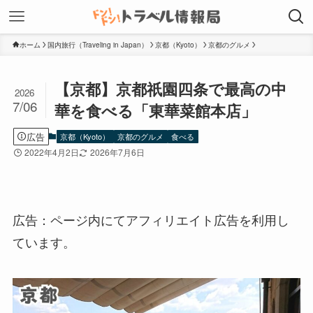
ホーム
国内旅行（Traveling in Japan）
京都（Kyoto）
京都のグルメ
【京都】京都祇園四条で最高の中
2026
7/06
華を食べる「東華菜館本店」
広告
京都（Kyoto）
京都のグルメ
食べる
2022年4月2日
2026年7月6日
広告：ページ内にてアフィリエイト広告を利用し
ています。