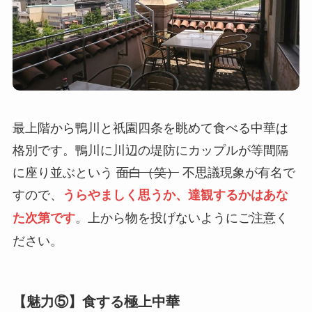
最上階から鴨川と祇園四条を眺めて食べる中華は
格別です。鴨川に川辺の堤防にカップルが等間隔
に座り並ぶという
面白（笑）
不思議現象が有名で
すので、
うらやましく思うか、達観するかはあな
。上から物を投げないようにご注意く
た次第です
ださい。
【魅力⑤】食する極上中華