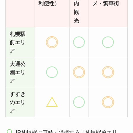
利便性）
内
メ・繁華街
観
光
札幌駅
前エリ
ア
大通公
園エリ
ア
すすき
のエリ
ア
JR札幌駅に直結・隣接する「札幌駅前エリ