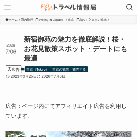
ホーム
国内旅行（Traveling in Japan）
東京（Tokyo）
東京の観光
新宿御苑の魅力を徹底解説！桜・
2026
お花見散策スポット・デートにも
7/06
最適
広告
東京（Tokyo）
東京の観光
観光する
2023年3月25日
2026年7月6日
広告：ページ内にてアフィリエイト広告を利用し
ています。