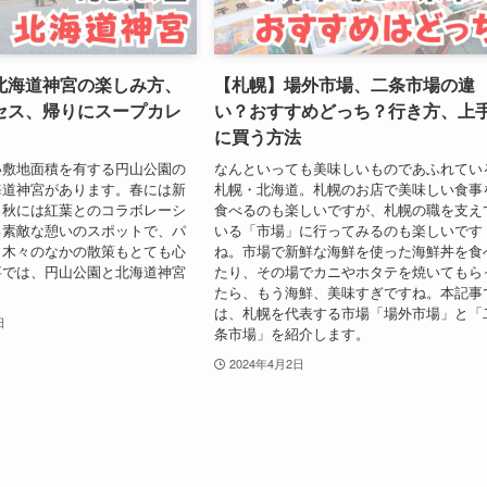
北海道神宮の楽しみ方、
【札幌】場外市場、二条市場の違
セス、帰りにスープカレ
い？おすすめどっち？行き方、上
に買う方法
い敷地面積を有する円山公園の
なんといっても美味しいものであふれてい
海道神宮があります。春には新
札幌・北海道。札幌のお店で美味しい食事
じ秋には紅葉とのコラボレーシ
食べるのも楽しいですが、札幌の職を支え
る素敵な憩いのスポットで、パ
いる「市場」に行ってみるのも楽しいです
。木々のなかの散策もとても心
ね。市場で新鮮な海鮮を使った海鮮丼を食
事では、円山公園と北海道神宮
たり、その場でカニやホタテを焼いてもら
。
たら、もう海鮮、美味すぎですね。本記事
は、札幌を代表する市場「場外市場」と「
日
条市場」を紹介します。
2024年4月2日