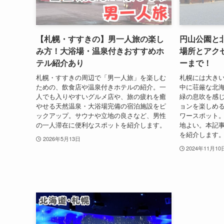
【札幌・すすきの】男一人旅の楽し
円山公園と
み方！大浴場・温泉付きおすすめホ
場所とアク
テル紹介あり
ーまで！
札幌・すすきの周辺で「男一人旅」を楽しむ
札幌には大き
ための、飲食店や温泉付きホテルの紹介。一
中に荘厳な北
人でも入りやすいグルメ店や、旅の疲れを癒
緑の息吹を感
やせる天然温泉・大浴場完備の宿泊施設をピ
ョンを楽しめ
ックアップ。サウナや立地の良さなど、男性
ワースポット
の一人滞在に便利なスポットを紹介します。
地よい。本記
を紹介します
2026年5月13日
2024年11月10